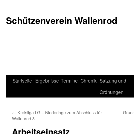
Schützenverein Wallenrod
Zum
Startseite
Ergebnisse
Termine
Chronik
Satzung und
Inhalt
Ordnungen
springen
←
Kreisliga LG – Niederlage zum Abschluss für
Grund
Wallenrod 3
Arbeitseinsatz