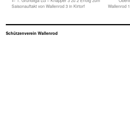
←
1. Grundliga LG – Knapper 3 zu 2 Erfolg zum
Oberl
Saisonauftakt von Wallenrod 3 in Kirtorf
Wallenrod 1 
Schützenverein Wallenrod