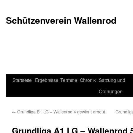
Schützenverein Wallenrod
Zum
Startseite
Ergebnisse
Termine
Chronik
Satzung und
Inhalt
Ordnungen
springen
←
Grundliga B1 LG – Wallenrod 4 gewinnt erneut
Grundliga
Grundliga A1 LG – Wallenrod 