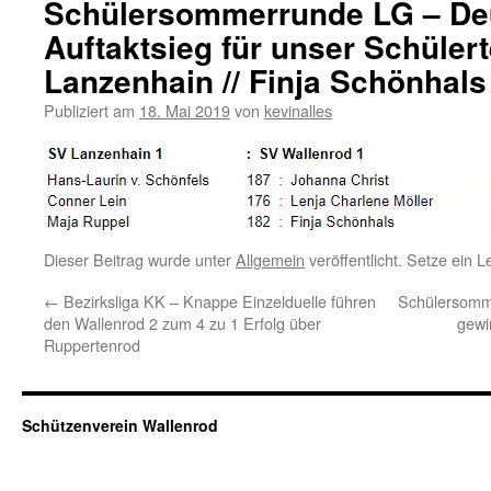
Schülersommerrunde LG – Deu
Auftaktsieg für unser Schüle
Lanzenhain // Finja Schönhals
Publiziert am
18. Mai 2019
von
kevinalles
Dieser Beitrag wurde unter
Allgemein
veröffentlicht. Setze ein 
←
Bezirksliga KK – Knappe Einzelduelle führen
Schülersomm
den Wallenrod 2 zum 4 zu 1 Erfolg über
gewi
Ruppertenrod
Schützenverein Wallenrod