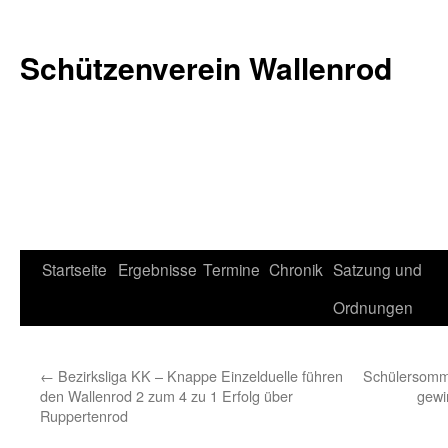
Schützenverein Wallenrod
Zum
Startseite
Ergebnisse
Termine
Chronik
Satzung und
Inhalt
Ordnungen
springen
←
Bezirksliga KK – Knappe Einzelduelle führen
Schülersomm
den Wallenrod 2 zum 4 zu 1 Erfolg über
gewi
Ruppertenrod