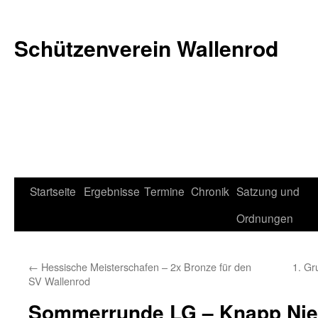
Schützenverein Wallenrod
Zum
Startseite
Ergebnisse
Termine
Chronik
Satzung und
Inhalt
Ordnungen
springen
←
Hessische Meisterschafen – 2x Bronze für den
1. Gr
SV Wallenrod
Sommerrunde LG – Knapp Nied