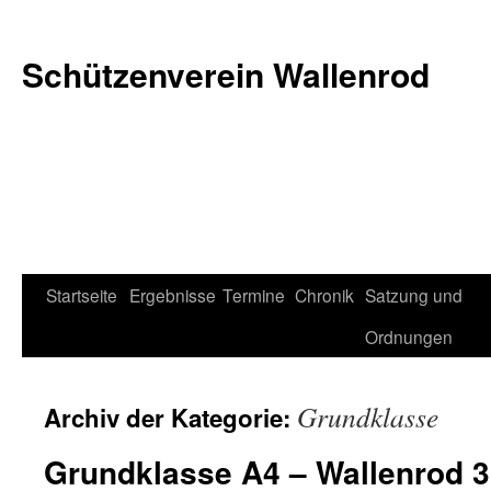
Schützenverein Wallenrod
Zum
Startseite
Ergebnisse
Termine
Chronik
Satzung und
Inhalt
Ordnungen
springen
Grundklasse
Archiv der Kategorie:
Grundklasse A4 – Wallenrod 