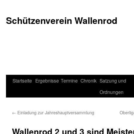
Schützenverein Wallenrod
Zum
Startseite
Ergebnisse
Termine
Chronik
Satzung und
Inhalt
Ordnungen
springen
←
Einladung zur Jahreshauptversammlung
Oberlig
Wallenrod 2 und 3 sind Meiste