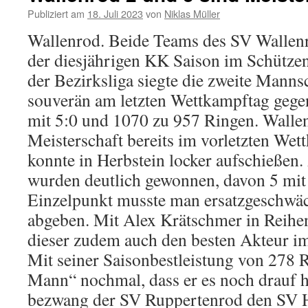
Publiziert am
18. Juli 2023
von
Niklas Müller
Wallenrod. Beide Teams des SV Wallenro
der diesjährigen KK Saison im Schützen
der Bezirksliga siegte die zweite Mann
souverän am letzten Wettkampftag gege
mit 5:0 und 1070 zu 957 Ringen. Wallenr
Meisterschaft bereits im vorletzten Wet
konnte in Herbstein locker aufschießen
wurden deutlich gewonnen, davon 5 mit 5
Einzelpunkt musste man ersatzgeschwäc
abgeben. Mit Alex Krätschmer in Reihe
dieser zudem auch den besten Akteur im
Mit seiner Saisonbestleistung von 278 R
Mann“ nochmal, dass er es noch drauf 
bezwang der SV Ruppertenrod den SV He