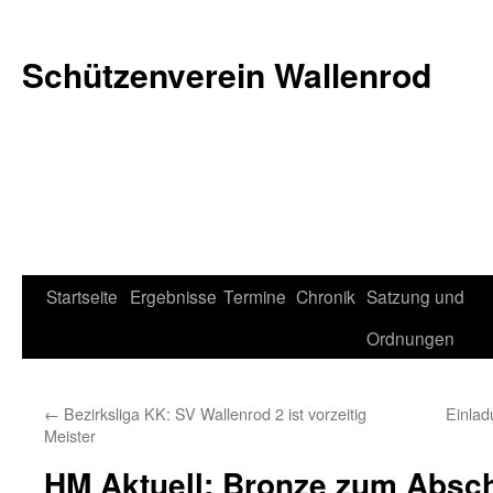
Schützenverein Wallenrod
Zum
Startseite
Ergebnisse
Termine
Chronik
Satzung und
Inhalt
Ordnungen
springen
←
Bezirksliga KK: SV Wallenrod 2 ist vorzeitig
Einla
Meister
HM Aktuell:
Bronze zum Absc