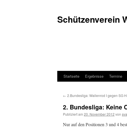
Schützenverein 
Startseite
Ergebnisse
Termine
Zum
Inhalt
←
2.Bundesliga: Wallenrod I gegen SG H
springen
2. Bundesliga: Keine
Publiziert am
20. November 2012
von
sv
Nur auf den Positionen 3 und 4 bes