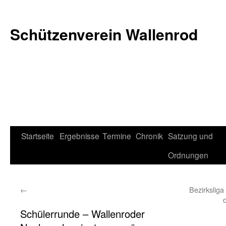
Schützenverein Wallenrod
Zum
Startseite
Ergebnisse
Termine
Chronik
Satzung und
Inhalt
Ordnungen
springen
←
Bezirksliga
Schülerrunde – Wallenroder