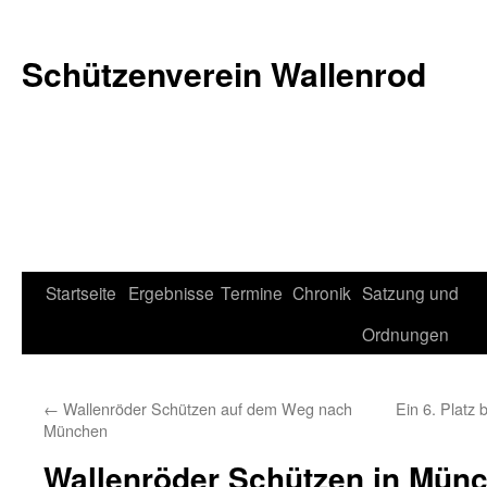
Schützenverein Wallenrod
Zum
Startseite
Ergebnisse
Termine
Chronik
Satzung und
Inhalt
Ordnungen
springen
←
Wallenröder Schützen auf dem Weg nach
Ein 6. Platz
München
Wallenröder Schützen in Münc