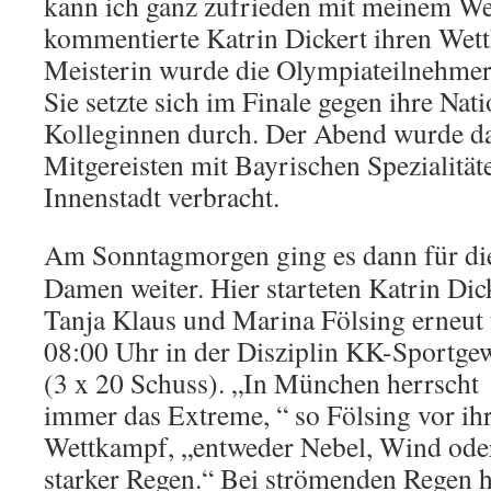
kann ich ganz zufrieden mit meinem We
kommentierte Katrin Dickert ihren Wet
Meisterin wurde die Olympiateilnehmeri
Sie setzte sich im Finale gegen ihre Na
Kolleginnen durch. Der Abend wurde d
Mitgereisten mit Bayrischen Spezialitä
Innenstadt verbracht.
A
m Sonntagmorgen ging es dann für di
Damen weiter. Hier starteten Katrin Dic
Tanja Klaus und Marina Fölsing erneut
08:00 Uhr in der Disziplin KK-Sportge
(3 x 20 Schuss). „In München herrscht
immer das Extreme, “ so Fölsing vor i
Wettkampf, „entweder Nebel, Wind oder
starker Regen.“ Bei strömenden Regen 